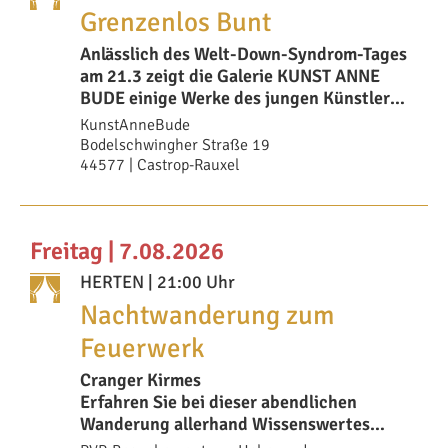
Grenzenlos Bunt
Anlässlich des Welt-Down-Syndrom-Tages
am 21.3 zeigt die Galerie KUNST ANNE
BUDE einige Werke des jungen Künstlers
Valentin
KunstAnneBude
Bodelschwingher Straße 19
44577 | Castrop-Rauxel
Freitag | 7.08.2026
HERTEN
| 21:00 Uhr
Nachtwanderung zum
Feuerwerk
Cranger Kirmes
Erfahren Sie bei dieser abendlichen
Wanderung allerhand Wissenswertes
rund um die Sonnenuhr und das geh