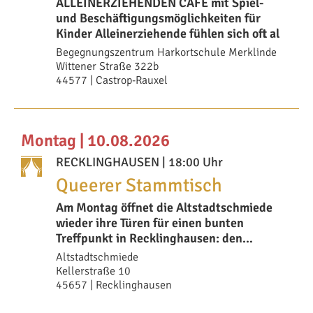
ALLEINERZIEHENDEN CAFÉ mit Spiel-
und Beschäftigungsmöglichkeiten für
Kinder Alleinerziehende fühlen sich oft al
Begegnungszentrum Harkortschule Merklinde
Wittener Straße 322b
44577 | Castrop-Rauxel
Montag | 10.08.2026
RECKLINGHAUSEN
| 18:00 Uhr
Queerer Stammtisch
Am Montag öffnet die Altstadtschmiede
wieder ihre Türen für einen bunten
Treffpunkt in Recklinghausen: den
queeren Stammti
Altstadtschmiede
Kellerstraße 10
45657 | Recklinghausen