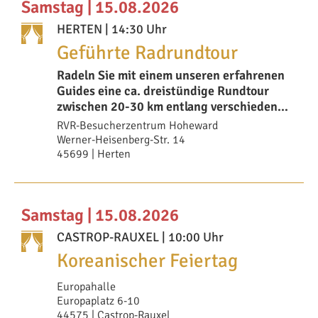
Samstag | 15.08.2026
HERTEN
| 14:30 Uhr
Geführte Radrundtour
Radeln Sie mit einem unseren erfahrenen
Guides eine ca. dreistündige Rundtour
zwischen 20-30 km entlang verschiedener
Highli
RVR-Besucherzentrum Hoheward
Werner-Heisenberg-Str. 14
45699 | Herten
Samstag | 15.08.2026
CASTROP-RAUXEL
| 10:00 Uhr
Koreanischer Feiertag
Europahalle
Europaplatz 6-10
44575 | Castrop-Rauxel