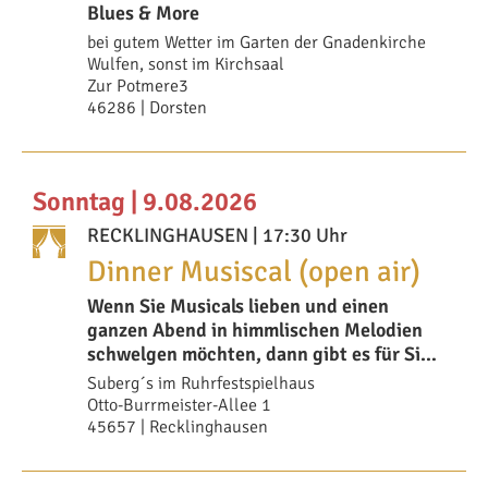
Blues & More
bei gutem Wetter im Garten der Gnadenkirche
Wulfen, sonst im Kirchsaal
Zur Potmere3
46286 | Dorsten
Sonntag | 9.08.2026
RECKLINGHAUSEN
| 17:30 Uhr
Dinner Musiscal (open air)
Wenn Sie Musicals lieben und einen
ganzen Abend in himmlischen Melodien
schwelgen möchten, dann gibt es für Sie
unser Din
Suberg´s im Ruhrfestspielhaus
Otto-Burrmeister-Allee 1
45657 | Recklinghausen