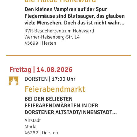
Den kleinen Vampiren auf der Spur
Fledermäuse sind Blutsauger, das glauben
viele Menschen. Doch das ist nicht wahr.
S
RVR-Besucherzentrum Hoheward
Werner-Heisenberg-Str. 14
45699 | Herten
Freitag | 14.08.2026
DORSTEN
| 17:00 Uhr
Feierabendmarkt
BEI DEN BELIEBTEN
FEIERABENDMÄRKTEN IN DER
DORSTENER ALTSTADT/INNENSTADT
ERWARTET DIE BESUCHERINNEN UND
Altstadt
BESUCHER EIN ENTSPAN
Markt
46282 | Dorsten