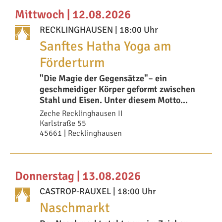
Mittwoch | 12.08.2026
RECKLINGHAUSEN
| 18:00 Uhr
Sanftes Hatha Yoga am
Förderturm
"Die Magie der Gegensätze"– ein
geschmeidiger Körper geformt zwischen
Stahl und Eisen. Unter diesem Motto
stehen die Yoga
Zeche Recklinghausen II
Karlstraße 55
45661 | Recklinghausen
Donnerstag | 13.08.2026
CASTROP-RAUXEL
| 18:00 Uhr
Naschmarkt