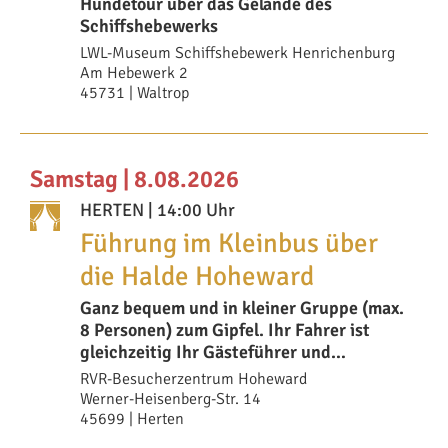
Hundetour über das Gelände des
Schiffshebewerks
LWL-Museum Schiffshebewerk Henrichenburg
Am Hebewerk 2
45731 | Waltrop
Samstag | 8.08.2026
HERTEN
| 14:00 Uhr
Führung im Kleinbus über
die Halde Hoheward
Ganz bequem und in kleiner Gruppe (max.
8 Personen) zum Gipfel. Ihr Fahrer ist
gleichzeitig Ihr Gästeführer und
ermöglicht
RVR-Besucherzentrum Hoheward
Werner-Heisenberg-Str. 14
45699 | Herten