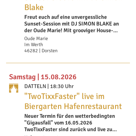
Blake
Freut euch auf eine unvergessliche
Sunset-Session mit DJ SIMON BLAKE an
der Oude Marie! Mit grooviger House-
Musik, gr
Oude Marie
Im Werth
46282 | Dorsten
Samstag | 15.08.2026
DATTELN
| 18:30 Uhr
"TwoTixxFaster" live im
Biergarten Hafenrestaurant
Neuer Termin für den wetterbedingten
"Gigausfall" vom 16.05.2026
TwoTixxFaster sind zurück und live zu
sehen/hören