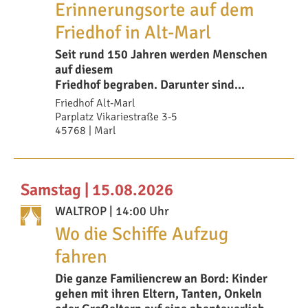
Erinnerungsorte auf dem
Friedhof in Alt-Marl
Seit rund 150 Jahren werden Menschen
auf diesem
Friedhof begraben. Darunter sind
Persönlichkeiten wie
Friedhof Alt-Marl
beispiel
Parplatz Vikariestraße 3-5
45768 | Marl
Samstag | 15.08.2026
WALTROP
| 14:00 Uhr
Wo die Schiffe Aufzug
fahren
Die ganze Familiencrew an Bord: Kinder
gehen mit ihren Eltern, Tanten, Onkeln