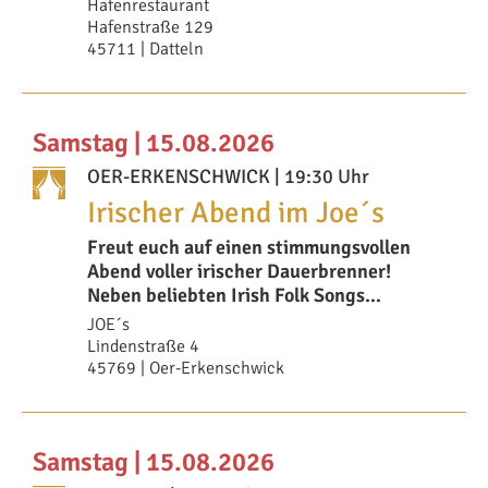
Hafenrestaurant
Hafenstraße 129
45711 | Datteln
Samstag | 15.08.2026
OER-ERKENSCHWICK
| 19:30 Uhr
Irischer Abend im Joe´s
Freut euch auf einen stimmungsvollen
Abend voller irischer Dauerbrenner!
Neben beliebten Irish Folk Songs
erwarten euch auch
JOE´s
Lindenstraße 4
45769 | Oer-Erkenschwick
Samstag | 15.08.2026