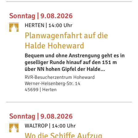
Sonntag | 9.08.2026
HERTEN
| 14:00 Uhr
Planwagenfahrt auf die
Halde Hoheward
Bequem und ohne Anstrengung geht es in
geselliger Runde hinauf auf den 151 m
über NN hohen Gipfel der Halde
Hoheward mit der
RVR-Besucherzentrum Hoheward
Werner-Heisenberg-Str. 14
45699 | Herten
Sonntag | 9.08.2026
WALTROP
| 14:00 Uhr
Wo die Schiffe Aufzug