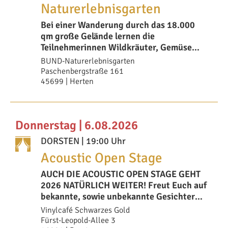
Naturerlebnisgarten
Bei einer Wanderung durch das 18.000
qm große Gelände lernen die
Teilnehmerinnen Wildkräuter, Gemüse
und Obst kennen, die
BUND-Naturerlebnisgarten
Paschenbergstraße 161
45699 | Herten
Donnerstag | 6.08.2026
DORSTEN
| 19:00 Uhr
Acoustic Open Stage
AUCH DIE ACOUSTIC OPEN STAGE GEHT
2026 NATÜRLICH WEITER! Freut Euch auf
bekannte, sowie unbekannte Gesichter
auf uns
Vinylcafé Schwarzes Gold
Fürst-Leopold-Allee 3