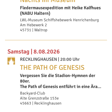
Fledermausexpedition mit Heike Kalfhues
(NABU Haltern)
LWL-Museum Schiffshebewerk Henrichenburg
Am Hebewerk 2
45731 | Waltrop
Samstag | 8.08.2026
RECKLINGHAUSEN
| 20:00 Uhr
THE PATH OF GENESIS
Vergessen Sie die Stadion-Hymnen der
80er.
The Path of Genesis entführt in eine Ära,
als Genesis noch ein wunderbar
Backyard-Club
Alte Grenzstraße 153e
45663 | Recklinghausen