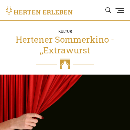
KULTUR
Hertener Sommerkino -
,,Extrawurst