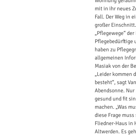
Wohnung geräumt 
mit in ihr neues Z
Fall. Der Weg in 
großer Einschnitt.
„Pflegewege“ der
Pflegebedürftige
haben zu Pflegegr
allgemeinen Infor
Masiak von der B
„Leider kommen di
besteht“, sagt V
Abendsonne. Nur s
gesund und fit si
machen. „Was muss
diese Frage muss 
Fliedner-Haus in 
Altwerden. Es geh