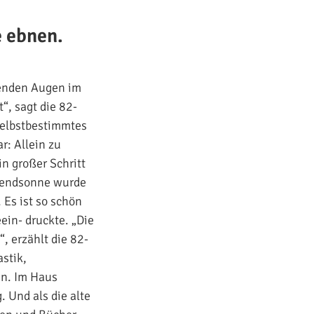
 ebnen.
tenden Augen im
“, sagt die 82-
 selbstbestimmtes
r: Allein zu
n großer Schritt
Abendsonne wurde
 Es ist so schön
eein- druckte. „Die
, erzählt die 82-
stik,
in. Im Haus
. Und als die alte