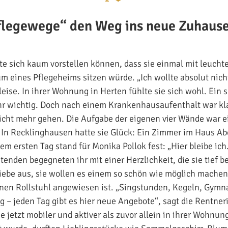
flegewege“ den Weg ins neue Zuhause
tte sich kaum vorstellen können, dass sie einmal mit leuch
 eines Pflegeheims sitzen würde. „Ich wollte absolut nicht
leise. In ihrer Wohnung in Herten fühlte sie sich wohl. Ein
hr wichtig. Doch nach einem Krankenhausaufenthalt war kla
cht mehr gehen. Die Aufgabe der eigenen vier Wände war ei
. In Recklinghausen hatte sie Glück: Ein Zimmer im Haus 
em ersten Tag stand für Monika Pollok fest: „Hier bleibe ich.
itenden begegneten ihr mit einer Herzlichkeit, die sie tief b
Liebe aus, sie wollen es einem so schön wie möglich machen“
einen Rollstuhl angewiesen ist. „Singstunden, Kegeln, Gymna
g – jeden Tag gibt es hier neue Angebote“, sagt die Rentner
 jetzt mobiler und aktiver als zuvor allein in ihrer Wohnung