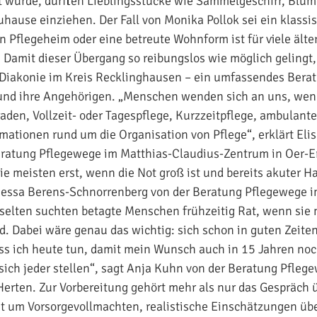
wurde, durften Lieblingsstücke wie Sammelgeschirr, Blu
uhause einziehen. Der Fall von Monika Pollok sei ein klassis
ein Pflegeheim oder eine betreute Wohnform ist für viele ält
 Damit dieser Übergang so reibungslos wie möglich gelingt, 
 Diakonie im Kreis Recklinghausen – ein umfassendes Bera
 und ihre Angehörigen. „Menschen wenden sich an uns, wen
aden, Vollzeit- oder Tagespflege, Kurzzeitpflege, ambulant
mationen rund um die Organisation von Pflege“, erklärt Eli
eratung Pflegewege im Matthias-Claudius-Zentrum in Oer-
e meisten erst, wenn die Not groß ist und bereits akuter 
anessa Berens-Schnorrenberg von der Beratung Pflegewege 
elten suchten betagte Menschen frühzeitig Rat, wenn sie 
nd. Dabei wäre genau das wichtig: sich schon in guten Zeit
 ich heute tun, damit mein Wunsch auch in 15 Jahren noch
sich jeder stellen“, sagt Anja Kuhn von der Beratung Pfleg
Herten. Zur Vorbereitung gehört mehr als nur das Gespräch 
t um Vorsorgevollmachten, realistische Einschätzungen über