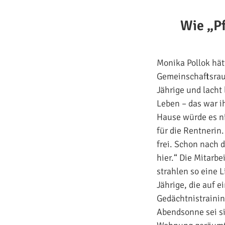
Wie „P
M
onika Pollok hä
Gemeinschaftsraum
Jährige und lacht 
Leben – das war i
Hause würde es ni
für die Rentnerin
frei. Schon nach d
hier.“ Die Mitarbe
strahlen so eine 
Jährige, die auf 
Gedächtnistrainin
Abendsonne sei sie