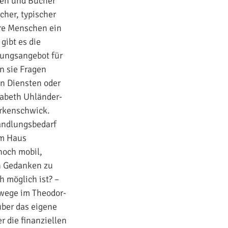
men und Bücher
cher, typischer
ere Menschen ein
gibt es die
tungsangebot für
n sie Fragen
en Diensten oder
sabeth Uhländer-
Erkenschwick.
Handlungsbedarf
im Haus
noch mobil,
en Gedanken zu
 möglich ist? –
ewege im Theodor-
über das eigene
 die finanziellen