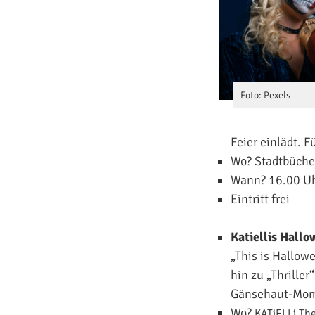
Foto: Pexels
Feier einlädt. F
Wo? Stadtbücher
Wann? 16.00 U
Eintritt frei
Katiellis Hall
„This is Hallow
hin zu „Thrille
Gänsehaut-Mom
Wo?
KATiELLi Th