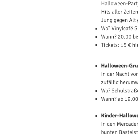
Halloween-Party
Hits aller Zeite
Jung gegen Alt 
Wo? Vinylcafé S
Wann? 20.00 bi
Tickets: 15 €
hi
Halloween-Grus
In der Nacht vo
zufällig herum
Wo? Schulstraß
Wann? ab 19.00
Kinder-Hallow
In den Mercade
bunten Bastelst