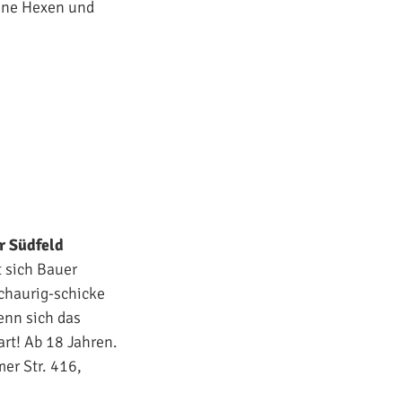
eine Hexen und
r Südfeld
 sich Bauer
schaurig-schicke
enn sich das
rt! Ab 18 Jahren.
er Str. 416,