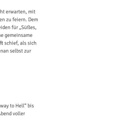
ht erwarten, mit
en zu feiern. Dem
eiden für „Süßes,
eine gemeinsame
t schief, als sich
enan selbst zur
ay to Hell“ bis
Abend voller