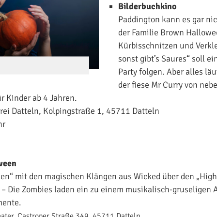
Bilderbuchkino
Paddington kann es gar nic
der Familie Brown Hallowe
Kürbisschnitzen und Verkl
sonst gibt’s Saures“ soll 
Party folgen. Aber alles läuf
der fiese Mr Curry von neb
ür Kinder ab 4 Jahren.
ei Datteln, Kolpingstraße 1, 45711 Datteln
hr
oween
een“ mit den magischen Klängen aus Wicked über den „Highw
r“ – Die Zombies laden ein zu einem musikalisch-gruseligen 
ente.
eater,
Castroper Straße 349,
45711
Datteln