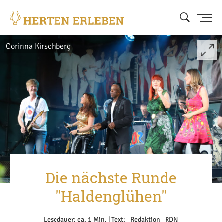
Corinna Kirschberg
Die nächste Runde
"Haldenglühen"
Lesedauer: ca. 1 Min. | Text: _Redaktion _RDN